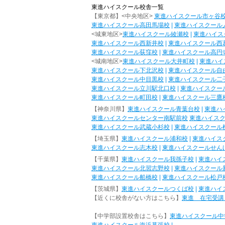
東進ハイスクール校舎一覧
【東京都】<中央地区>
東進ハイスクール市ヶ谷
東進ハイスクール高田馬場校
|
東進ハイスクール
<城東地区>
東進ハイスクール綾瀬校
|
東進ハイス
東進ハイスクール西新井校
|
東進ハイスクール西
東進ハイスクール荻窪校
|
東進ハイスクール高円
<城南地区>
東進ハイスクール大井町校
|
東進ハイ
東進ハイスクール下北沢校
|
東進ハイスクール自
東進ハイスクール中目黒校
|
東進ハイスクール二
東進ハイスクール立川駅北口校
|
東進ハイスクー
東進ハイスクール町田校
|
東進ハイスクール三鷹
【神奈川県】
東進ハイスクール青葉台校
|
東進ハ
東進ハイスクールセンター南駅前校
東進ハイス
東進ハイスクール武蔵小杉校
|
東進ハイスクール
【埼玉県】
東進ハイスクール浦和校
|
東進ハイス
東進ハイスクール志木校
|
東進ハイスクールせん
【千葉県】
東進ハイスクール我孫子校
|
東進ハイ
東進ハイスクール北習志野校
|
東進ハイスクール
東進ハイスクール船橋校
|
東進ハイスクール松戸
【茨城県】
東進ハイスクールつくば校
|
東進ハイ
【近くに校舎がない方はこちら】
東進 在宅受講
【中学部設置校舎はこちら】
東進ハイスクール中