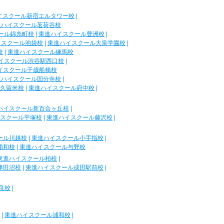
イスクール新宿エルタワー校
|
進ハイスクール茗荷谷校
ール錦糸町校
|
東進ハイスクール豊洲校
|
イスクール池袋校
|
東進ハイスクール大泉学園校
|
校
|
東進ハイスクール練馬校
イスクール渋谷駅西口校
|
イスクール千歳船橋校
進ハイスクール国分寺校
|
久留米校
|
東進ハイスクール府中校
|
ハイスクール新百合ヶ丘校
|
スクール平塚校
|
東進ハイスクール藤沢校
|
ール川越校
|
東進ハイスクール小手指校
|
浦和校
|
東進ハイスクール与野校
東進ハイスクール柏校
|
津田沼校
|
東進ハイスクール成田駅前校
|
良校
|
|
東進ハイスクール浦和校
|