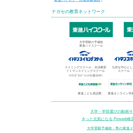
東進ハイスクール海浜幕張校
|
ナガセの教育ネットワーク
大学受験の予備校
東進ハイスクール
スイミングスクール・水泳教室
九州を中心とし
イトマンスイミングスクール
スクール・
ｲﾄﾏﾝｸﾞﾗﾝﾄﾞﾌｨｯﾄﾈｽ受付中!
東進オンライン学
東進こども英語塾
大学・学部選びの動画サイ
きっと元気になる Proverb格
大学受験予備校・塾の東進ド