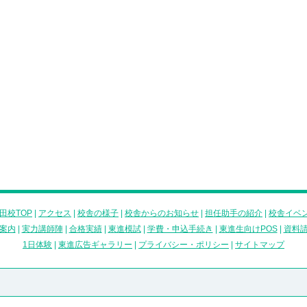
田校TOP
|
アクセス
|
校舎の様子
|
校舎からのお知らせ
|
担任助手の紹介
|
校舎イベ
案内
|
実力講師陣
|
合格実績
|
東進模試
|
学費・申込手続き
|
東進生向けPOS
|
資料
1日体験
|
東進広告ギャラリー
|
プライバシー・ポリシー
|
サイトマップ