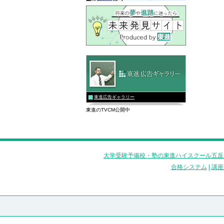
東進広告ギャラリー
東進のTVCM公開中
大学受験予備校・塾の東進ハイスクール五反
合格システム
|
講座