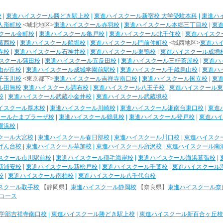
校
|
東進ハイスクール勝どき駅上校
|
東進ハイスクール新宿校 大学受験本科
|
東進ハ
人形町校
<城北地区>
東進ハイスクール赤羽校
|
東進ハイスクール本郷三丁目校
|
東
クール金町校
|
東進ハイスクール亀戸校
|
東進ハイスクール北千住校
|
東進ハイスク
葛西校
|
東進ハイスクール船堀校
|
東進ハイスクール門前仲町校
<城西地区>
東進ハ
寺校
|
東進ハイスクール石神井校
|
東進ハイスクール巣鴨校
|
東進ハイスクール成増
スクール蒲田校
|
東進ハイスクール五反田校
|
東進ハイスクール三軒茶屋校
|
東進ハ
由が丘校
|
東進ハイスクール成城学園前駅校
|
東進ハイスクール千歳烏山校
|
東進ハ
子玉川校
<東京都下>
東進ハイスクール吉祥寺南口校
|
東進ハイスクール国立校
|
東
ル田無校
東進ハイスクール調布校
|
東進ハイスクール八王子校
|
東進ハイスクール東
校
|
東進ハイスクール武蔵小金井校
|
東進ハイスクール武蔵境校
|
イスクール厚木校
|
東進ハイスクール川崎校
|
東進ハイスクール湘南台東口校
|
東進
クールたまプラーザ校
|
東進ハイスクール鶴見校
|
東進ハイスクール登戸校
|
東進ハイ
横浜校
|
クール大宮校
|
東進ハイスクール春日部校
|
東進ハイスクール川口校
|
東進ハイスク
げん台校
|
東進ハイスクール草加校
|
東進ハイスクール所沢校
|
東進ハイスクール南
スクール市川駅前校
|
東進ハイスクール稲毛海岸校
|
東進ハイスクール海浜幕張校
|
新浦安校
|
東進ハイスクール新松戸校
|
東進ハイスクール千葉校
|
東進ハイスクール
校
|
東進ハイスクール南柏校
|
東進ハイスクール八千代台校
スクール取手校
【静岡県】
東進ハイスクール静岡校
【奈良県】
東進ハイスクール奈
コース
学部吉祥寺南口校
|
東進ハイスクール勝どき駅上校
|
東進ハイスクール新百合ヶ丘校