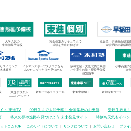
大学入試の
完全個別カリキュラムで
総合型・学校推薦型選
東進衛星予備校
成績を大巾に伸ばす
大学受験の早稲田
たスイミング
イトマンスポーツスクエアなら
阪神地区・大阪北摂に展開
小中高生の
水泳教室
あなたにぴったりが見つかる
小中高生の塾・現役予備校
東
個別指導
校
東進ビジネススクール
東進中学NET
東大特進コース
東進デジタル
ユニバーシティ
ト 東進TV
90日先まで大胆予報！ 全国学校のお天気
受験生必見！
言
将来の夢や進路を見つけよう 未来発見サイト
時刻も天気もイベン
ットコムTOP
｜
このサイトについて
｜
リンクについて
｜
お問い合わせ
｜
プライ