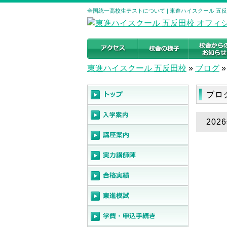
全国統一高校生テストについて | 東進ハイスクール 五
東進ハイスクール 五反田校
»
ブログ
»
ブロ
20