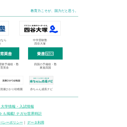
教育力こそが、国力だと思う。
抜なら
中学受験塾
塾
四谷大塚
受験予備校・塾
四国の予備校・塾
進育英舎
東進四国
清瀬ひかり幼稚園
赤ちゃん成長ナビ
 大学情報・入試情報
トも掲載! ナガセ世界時計
バシーポリシー
｜
データ利用