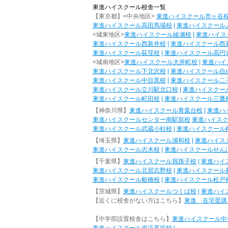
東進ハイスクール校舎一覧
【東京都】<中央地区>
東進ハイスクール市ヶ谷
東進ハイスクール高田馬場校
|
東進ハイスクール
<城東地区>
東進ハイスクール綾瀬校
|
東進ハイス
東進ハイスクール西新井校
|
東進ハイスクール西
東進ハイスクール荻窪校
|
東進ハイスクール高円
<城南地区>
東進ハイスクール大井町校
|
東進ハイ
東進ハイスクール下北沢校
|
東進ハイスクール自
東進ハイスクール中目黒校
|
東進ハイスクール二
東進ハイスクール立川駅北口校
|
東進ハイスクー
東進ハイスクール町田校
|
東進ハイスクール三鷹
【神奈川県】
東進ハイスクール青葉台校
|
東進ハ
東進ハイスクールセンター南駅前校
東進ハイス
東進ハイスクール武蔵小杉校
|
東進ハイスクール
【埼玉県】
東進ハイスクール浦和校
|
東進ハイス
東進ハイスクール志木校
|
東進ハイスクールせん
【千葉県】
東進ハイスクール我孫子校
|
東進ハイ
東進ハイスクール北習志野校
|
東進ハイスクール
東進ハイスクール船橋校
|
東進ハイスクール松戸
【茨城県】
東進ハイスクールつくば校
|
東進ハイ
【近くに校舎がない方はこちら】
東進 在宅受講
【中学部設置校舎はこちら】
東進ハイスクール中