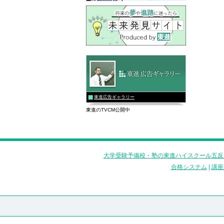
東進広告ギャラリー
東進のTVCM公開中
大学受験予備校・塾の東進ハイスクール五反
合格システム
|
講座