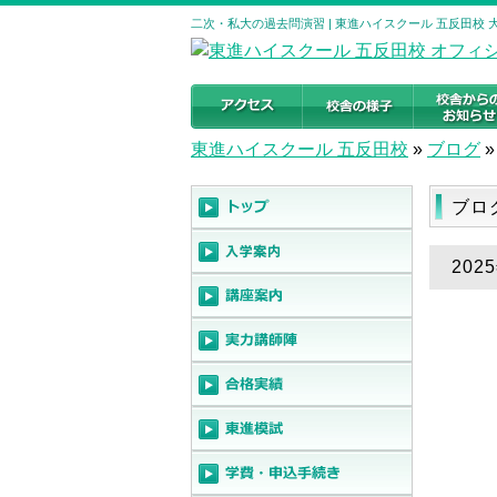
二次・私大の過去問演習 | 東進ハイスクール 五反田校
東進ハイスクール 五反田校
»
ブログ
»
ブロ
20