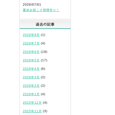
2026/07/01
夏休み前こそ習慣作り！
過去の記事
2026年8月
(1)
2026年7月
(4)
2026年6月
(19)
2026年5月
(17)
2026年4月
(6)
2026年3月
(2)
2026年2月
(2)
2026年1月
(4)
2025年12月
(4)
2025年11月
(3)