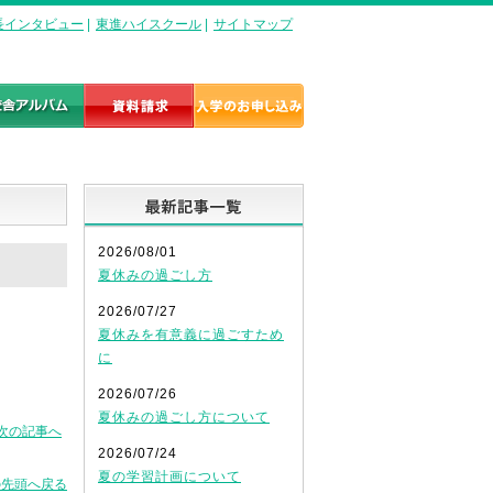
長インタビュー
|
東進ハイスクール
|
サイトマップ
最新記事一覧
2026/08/01
夏休みの過ごし方
2026/07/27
夏休みを有意義に過ごすため
に
2026/07/26
夏休みの過ごし方について
次の記事へ
2026/07/24
夏の学習計画について
の先頭へ戻る