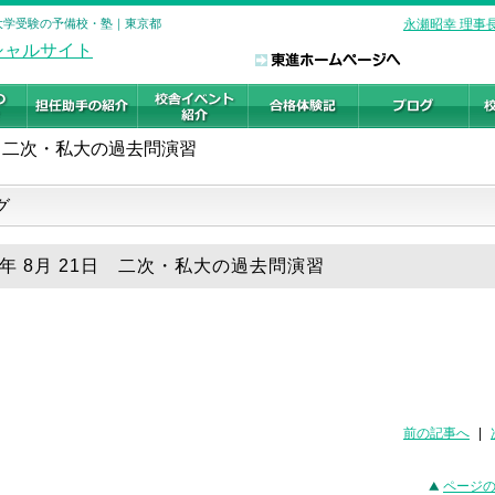
 大学受験の予備校・塾｜東京都
永瀬昭幸 理事
二次・私大の過去問演習
グ
25年 8月 21日 二次・私大の過去問演習
前の記事へ
|
ページ