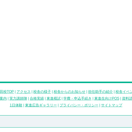
田校TOP
|
アクセス
|
校舎の様子
|
校舎からのお知らせ
|
担任助手の紹介
|
校舎イベ
案内
|
実力講師陣
|
合格実績
|
東進模試
|
学費・申込手続き
|
東進生向けPOS
|
資料
1日体験
|
東進広告ギャラリー
|
プライバシー・ポリシー
|
サイトマップ