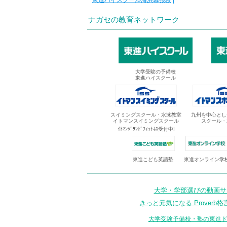
東進ハイスクール海浜幕張校
|
ナガセの教育ネットワーク
大学受験の予備校
東進ハイスクール
スイミングスクール・水泳教室
九州を中心とし
イトマンスイミングスクール
スクール・
ｲﾄﾏﾝｸﾞﾗﾝﾄﾞﾌｨｯﾄﾈｽ受付中!
東進オンライン学
東進こども英語塾
大学・学部選びの動画サイ
きっと元気になる Proverb格
大学受験予備校・塾の東進ド