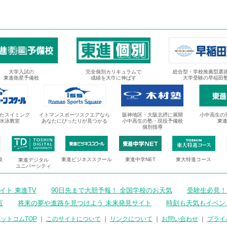
大学入試の
完全個別カリキュラムで
総合型・学校推薦型選
東進衛星予備校
成績を大巾に伸ばす
大学受験の早稲田
たスイミング
イトマンスポーツスクエアなら
阪神地区・大阪北摂に展開
小中高生の
水泳教室
あなたにぴったりが見つかる
小中高生の塾・現役予備校
東
個別指導
校
東進ビジネススクール
東進中学NET
東大特進コース
東進デジタル
ユニバーシティ
ト 東進TV
90日先まで大胆予報！ 全国学校のお天気
受験生必見！
言
将来の夢や進路を見つけよう 未来発見サイト
時刻も天気もイベン
ットコムTOP
｜
このサイトについて
｜
リンクについて
｜
お問い合わせ
｜
プライ