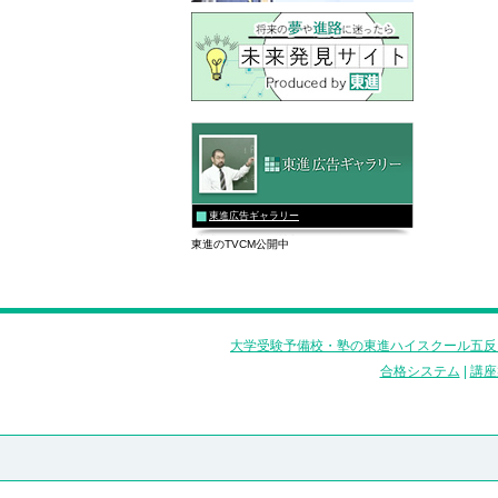
東進広告ギャラリー
東進のTVCM公開中
大学受験予備校・塾の東進ハイスクール五反
合格システム
|
講座