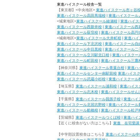
東進ハイスクール校舎一覧
【東京都】<中央地区>
東進ハイスクール市ヶ谷
東進ハイスクール高田馬場校
|
東進ハイスクール
<城東地区>
東進ハイスクール綾瀬校
|
東進ハイス
東進ハイスクール西新井校
|
東進ハイスクール西
東進ハイスクール荻窪校
|
東進ハイスクール高円
<城南地区>
東進ハイスクール大井町校
|
東進ハイ
東進ハイスクール下北沢校
|
東進ハイスクール自
東進ハイスクール中目黒校
|
東進ハイスクール二
東進ハイスクール立川駅北口校
|
東進ハイスクー
東進ハイスクール町田校
|
東進ハイスクール三鷹
【神奈川県】
東進ハイスクール青葉台校
|
東進ハ
東進ハイスクールセンター南駅前校
東進ハイス
東進ハイスクール武蔵小杉校
|
東進ハイスクール
【埼玉県】
東進ハイスクール浦和校
|
東進ハイス
東進ハイスクール志木校
|
東進ハイスクールせん
【千葉県】
東進ハイスクール我孫子校
|
東進ハイ
東進ハイスクール北習志野校
|
東進ハイスクール
東進ハイスクール船橋校
|
東進ハイスクール松戸
【茨城県】
東進ハイスクールつくば校
|
東進ハイ
【近くに校舎がない方はこちら】
東進 在宅受講
【中学部設置校舎はこちら】
東進ハイスクール中