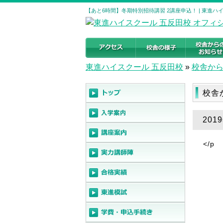
【あと6時間】冬期特別招待講習 2講座申込！ | 東進
東進ハイスクール 五反田校
»
校舎か
校舎
20
</p