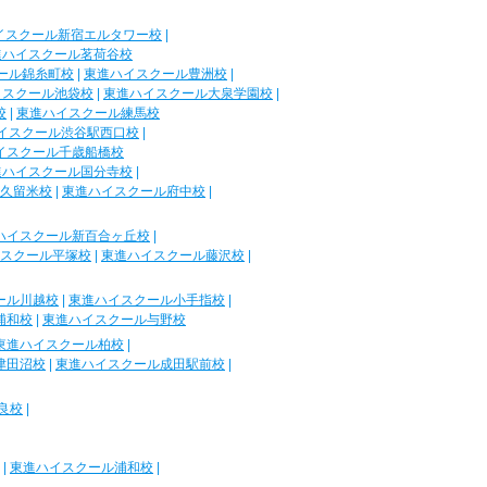
イスクール新宿エルタワー校
|
進ハイスクール茗荷谷校
ール錦糸町校
|
東進ハイスクール豊洲校
|
イスクール池袋校
|
東進ハイスクール大泉学園校
|
校
|
東進ハイスクール練馬校
イスクール渋谷駅西口校
|
イスクール千歳船橋校
進ハイスクール国分寺校
|
久留米校
|
東進ハイスクール府中校
|
ハイスクール新百合ヶ丘校
|
スクール平塚校
|
東進ハイスクール藤沢校
|
ール川越校
|
東進ハイスクール小手指校
|
浦和校
|
東進ハイスクール与野校
東進ハイスクール柏校
|
津田沼校
|
東進ハイスクール成田駅前校
|
良校
|
|
東進ハイスクール浦和校
|