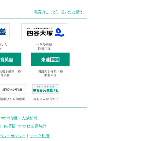
教育力こそが、国力だと思う。
抜なら
中学受験塾
塾
四谷大塚
受験予備校・塾
四国の予備校・塾
進育英舎
東進四国
清瀬ひかり幼稚園
赤ちゃん成長ナビ
 大学情報・入試情報
トも掲載! ナガセ世界時計
バシーポリシー
｜
データ利用