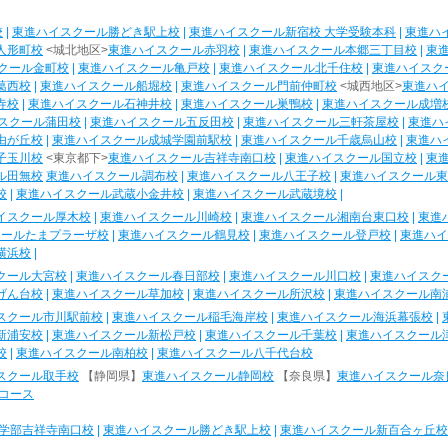
校
|
東進ハイスクール勝どき駅上校
|
東進ハイスクール新宿校 大学受験本科
|
東進ハ
人形町校
<城北地区>
東進ハイスクール赤羽校
|
東進ハイスクール本郷三丁目校
|
東
クール金町校
|
東進ハイスクール亀戸校
|
東進ハイスクール北千住校
|
東進ハイスク
葛西校
|
東進ハイスクール船堀校
|
東進ハイスクール門前仲町校
<城西地区>
東進ハ
寺校
|
東進ハイスクール石神井校
|
東進ハイスクール巣鴨校
|
東進ハイスクール成増
スクール蒲田校
|
東進ハイスクール五反田校
|
東進ハイスクール三軒茶屋校
|
東進ハ
由が丘校
|
東進ハイスクール成城学園前駅校
|
東進ハイスクール千歳烏山校
|
東進ハ
子玉川校
<東京都下>
東進ハイスクール吉祥寺南口校
|
東進ハイスクール国立校
|
東
ル田無校
東進ハイスクール調布校
|
東進ハイスクール八王子校
|
東進ハイスクール東
校
|
東進ハイスクール武蔵小金井校
|
東進ハイスクール武蔵境校
|
イスクール厚木校
|
東進ハイスクール川崎校
|
東進ハイスクール湘南台東口校
|
東進
クールたまプラーザ校
|
東進ハイスクール鶴見校
|
東進ハイスクール登戸校
|
東進ハイ
横浜校
|
クール大宮校
|
東進ハイスクール春日部校
|
東進ハイスクール川口校
|
東進ハイスク
げん台校
|
東進ハイスクール草加校
|
東進ハイスクール所沢校
|
東進ハイスクール南
スクール市川駅前校
|
東進ハイスクール稲毛海岸校
|
東進ハイスクール海浜幕張校
|
新浦安校
|
東進ハイスクール新松戸校
|
東進ハイスクール千葉校
|
東進ハイスクール
校
|
東進ハイスクール南柏校
|
東進ハイスクール八千代台校
スクール取手校
【静岡県】
東進ハイスクール静岡校
【奈良県】
東進ハイスクール奈
コース
学部吉祥寺南口校
|
東進ハイスクール勝どき駅上校
|
東進ハイスクール新百合ヶ丘校