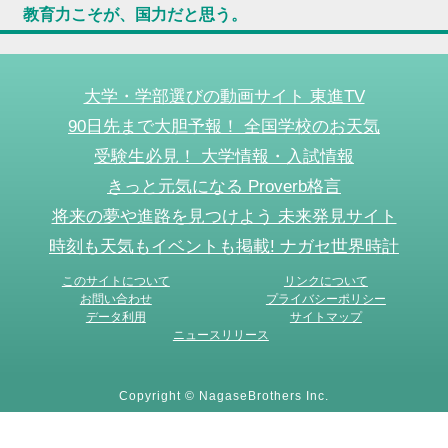
教育力こそが、国力だと思う。
大学・学部選びの動画サイト 東進TV
90日先まで大胆予報！ 全国学校のお天気
受験生必見！ 大学情報・入試情報
きっと元気になる Proverb格言
将来の夢や進路を見つけよう 未来発見サイト
時刻も天気もイベントも掲載! ナガセ世界時計
このサイトについて
リンクについて
お問い合わせ
プライバシーポリシー
データ利用
サイトマップ
ニュースリリース
Copyright © NagaseBrothers Inc.