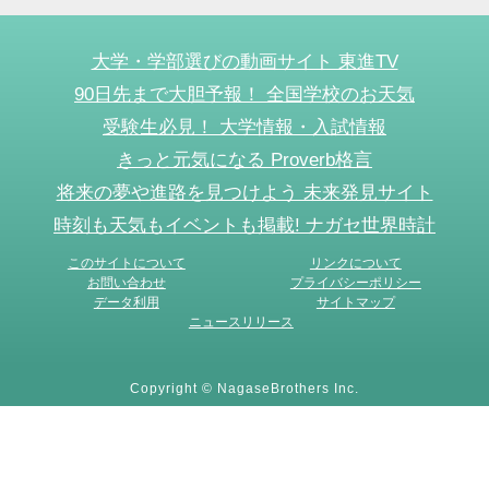
大学・学部選びの動画サイト 東進TV
90日先まで大胆予報！ 全国学校のお天気
受験生必見！ 大学情報・入試情報
きっと元気になる Proverb格言
将来の夢や進路を見つけよう 未来発見サイト
時刻も天気もイベントも掲載! ナガセ世界時計
このサイトについて
リンクについて
お問い合わせ
プライバシーポリシー
データ利用
サイトマップ
ニュースリリース
Copyright © NagaseBrothers Inc.