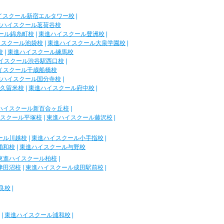
イスクール新宿エルタワー校
|
進ハイスクール茗荷谷校
ール錦糸町校
|
東進ハイスクール豊洲校
|
イスクール池袋校
|
東進ハイスクール大泉学園校
|
校
|
東進ハイスクール練馬校
イスクール渋谷駅西口校
|
イスクール千歳船橋校
進ハイスクール国分寺校
|
久留米校
|
東進ハイスクール府中校
|
ハイスクール新百合ヶ丘校
|
スクール平塚校
|
東進ハイスクール藤沢校
|
ール川越校
|
東進ハイスクール小手指校
|
浦和校
|
東進ハイスクール与野校
東進ハイスクール柏校
|
津田沼校
|
東進ハイスクール成田駅前校
|
良校
|
|
東進ハイスクール浦和校
|