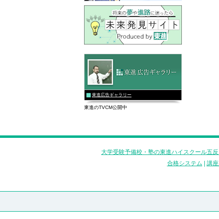
東進広告ギャラリー
東進のTVCM公開中
大学受験予備校・塾の東進ハイスクール五反
合格システム
|
講座