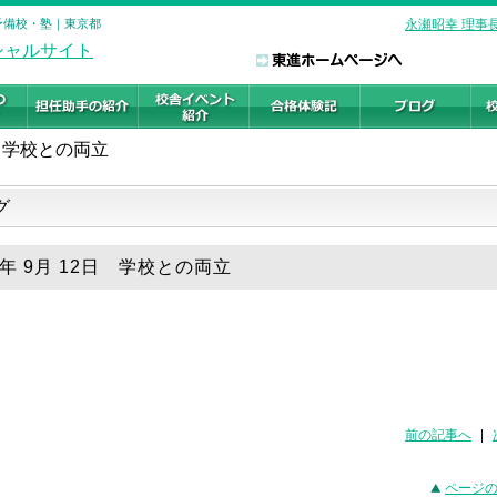
の予備校・塾｜東京都
永瀬昭幸 理事
学校との両立
グ
4年 9月 12日 学校との両立
前の記事へ
|
ページ