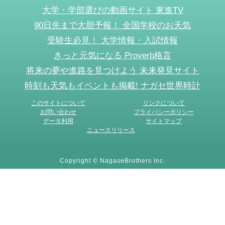
大学・学部選びの動画サイト 東進TV
90日先まで大胆予報！ 全国学校のお天気
受験生必見！ 大学情報・入試情報
きっと元気になる Proverb格言
将来の夢や進路を見つけよう 未来発見サイト
時刻も天気もイベントも掲載! ナガセ世界時計
このサイトについて
リンクについて
お問い合わせ
プライバシーポリシー
データ利用
サイトマップ
ニュースリリース
Copyright © NagaseBrothers Inc.